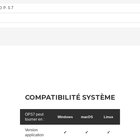
COMPATIBILITÉ SYSTÈME
OPS7 peut
Windows
macOS
Linux
tourner en :
Version
✓
✓
✓
application