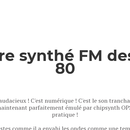
bre synthé FM de
80
t audacieux ! C'est numérique ! C'est le son tranch
aintenant parfaitement émulé par chipsynth OP
pratique !
pistes comme il a envahi les ondes comme une tem