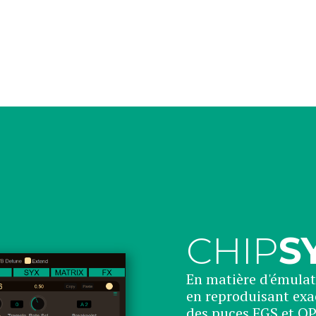
CHIP
S
En matière d'émulati
en reproduisant ex
des puces EGS et OP