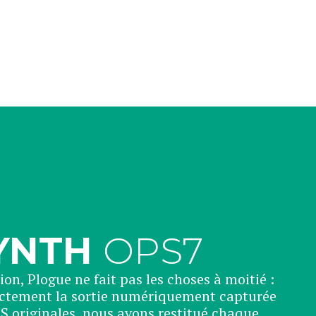
YNTH
OPS7
on, Plogue ne fait pas les choses à moitié :
actement la sortie numériquement capturée
S originales, nous avons restitué chaque